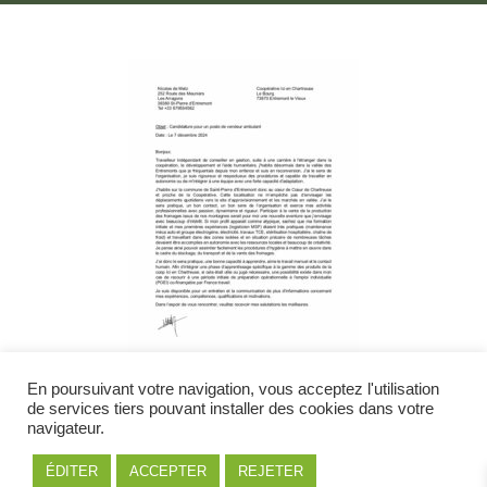
En poursuivant votre navigation, vous acceptez l'utilisation
de services tiers pouvant installer des cookies dans votre
Extensions de fichiers acceptées : .pdf, .dco, .docx,
navigateur.
.jpg, .png
ÉDITER
ACCEPTER
REJETER