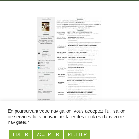
En poursuivant votre navigation, vous acceptez l'utilisation
de services tiers pouvant installer des cookies dans votre
Extensions de fichiers acceptées : .pdf, .dco, .docx,
navigateur.
.jpg, .png
ÉDITER
ACCEPTER
REJETER